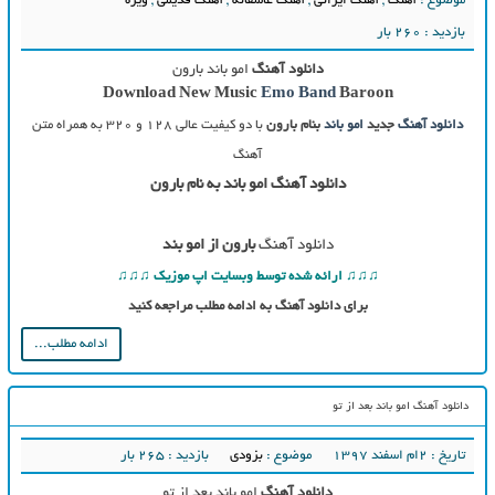
موضوع :
آهنگ
,
آهنگ ایرانی
,
آهنگ عاشقانه
,
آهنگ قدیمی
,
ویژه
بازدید : 260 بار
دانلود آهنگ
امو باند بارون
Download New Music
Emo Band
Baroon
دانلود آهنگ
جدید
امو باند
بنام بارون
با دو کیفیت عالی ۱۲۸ و ۳۲۰ به همراه متن
آهنگ
دانلود آهنگ امو باند به نام بارون
دانلود آهنگ
بارون از امو بند
♫♫♫ ارائه شده توسط وبسایت اپ موزیک ♫♫♫
برای دانلود آهنگ به ادامه مطلب مراجعه کنید
ادامه مطلب...
دانلود آهنگ امو باند بعد از تو
تاریخ : ۲ام اسفند ۱۳۹۷
موضوع :
بزودی
بازدید : 265 بار
دانلود آهنگ
امو باند بعد از تو