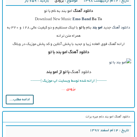
تاریخ : ۱۲ام اردیبهشت ۱۳۹۸
موضوع :
بزودی
بازدید : 659 بار
دانلود آهنگ
امو بند به نام با تو
Download New Music
Emo Band
Ba To
دانلود آهنگ
جدید
امو بند
بنام
با تو
با لینک مستقیم و دو کیفیت عالی ۱۲۸ و ۳۲۰ به
همراه متن ترانه
ارائه آهنگ فوق العاده زیبا و جدید با پخش آنلاین و کد پخش موزیک در وبلاگ
دانلود آهنگ امو بند با تو
دانلود آهنگ
با تو از امو بند
——–| ارائه شده توسط وبسایت اپ موزیک |——–
بزودی …
ادامه مطلب...
دانلود آهنگ امو بند دلم میره برات
تاریخ : ۱۴ام اسفند ۱۳۹۷