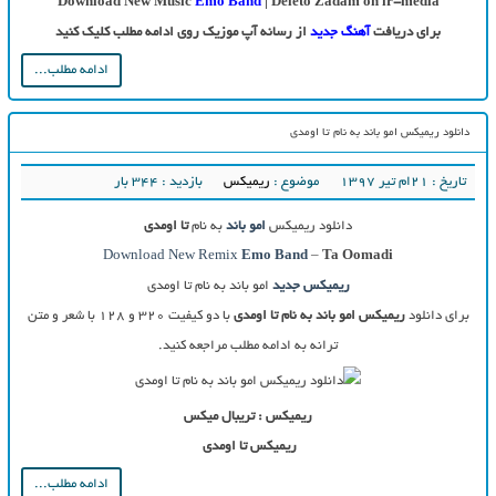
Download New Music
Emo Band
| Deleto Zadam on ir-media
برای دریافت
آهنگ جدید
از رسانه آپ موزیک روی ادامه مطلب کلیک کنید
ادامه مطلب...
دانلود ریمیکس امو باند به نام تا اومدی
تاریخ : ۲۱ام تیر ۱۳۹۷
موضوع :
ریمیکس
بازدید : 344 بار
دانلود ریمیکس
امو باند
به نام
تا اومدی
Download New Remix
Emo Band
–
Ta Oomadi
ریمیکس جدید
امو باند به نام تا اومدی
برای دانلود
ریمیکس امو باند به نام تا اومدی
با دو کیفیت ۳۲۰ و ۱۲۸ با شعر و متن
ترانه به ادامه مطلب مراجعه کنید.
ریمیکس : تریبال میکس
ریمیکس تا اومدی
ادامه مطلب...