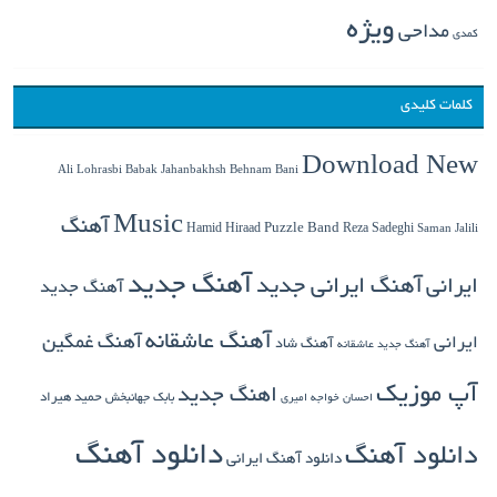
ویژه
مداحی
کمدی
کلمات کلیدی
Download New
Babak Jahanbakhsh
Ali Lohrasbi
Behnam Bani
Music
آهنگ
Hamid Hiraad
Puzzle Band
Reza Sadeghi
Saman Jalili
آهنگ جدید
ایرانی
آهنگ ایرانی جدید
آهنگ جدید
آهنگ عاشقانه
آهنگ غمگین
ایرانی
آهنگ شاد
آهنگ جدید عاشقانه
آپ موزیک
اهنگ جدید
بابک جهانبخش
حمید هیراد
احسان خواجه امیری
دانلود آهنگ
دانلود آهنگ
دانلود آهنگ ایرانی