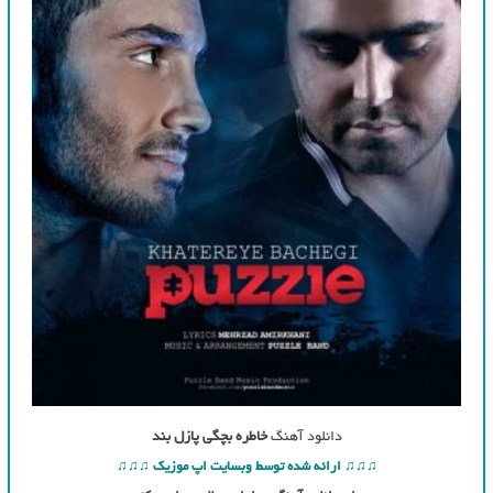
دانلود آهنگ
خاطره بچگی پازل بند
♫♫♫ ارائه شده توسط وبسایت اپ موزیک ♫♫♫