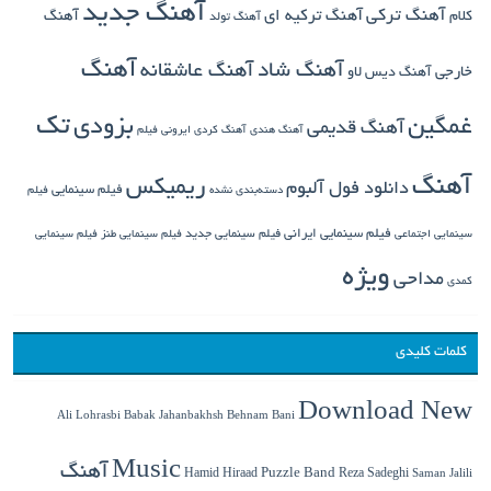
آهنگ جدید
آهنگ ترکی
کلام
آهنگ ترکیه ای
آهنگ
آهنگ تولد
آهنگ
آهنگ شاد
آهنگ عاشقانه
خارجی
آهنگ دیس لاو
تک
غمگین
بزودی
آهنگ قدیمی
آهنگ هندی
آهنگ کردی
ایرونی فیلم
آهنگ
ریمیکس
دانلود فول آلبوم
فیلم سینمایی
دسته‌بندی نشده
فیلم
فیلم سینمایی ایرانی
فیلم سینمایی جدید
سینمایی اجتماعی
فیلم سینمایی طنز
فیلم سینمایی
ویژه
مداحی
کمدی
کلمات کلیدی
Download New
Babak Jahanbakhsh
Ali Lohrasbi
Behnam Bani
Music
آهنگ
Hamid Hiraad
Puzzle Band
Reza Sadeghi
Saman Jalili