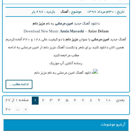
تاریخ : ۳۰ام مرداد ۱۳۹۷
موضوع :
آهنگ
بازدید : 297 بار
دانلود آهنگ جدید
امین مرعشی
به نام
عزیز دلم
Download New Music
Amin Marashi
–
Azize Delam
آهنگ جدید
امین مرعشی
با عنوان
عزیز دلم
با دو کیفیت عالی ۱۲۸ و ۳۲۰ آماده کردیم
همین الان دانلود کنید برای شعر و تکست آهنگ عزیز دلم از امین مرعشی به ادامه
مطلب مراجعه کنید
رسانه آنلاین آپ موزیک
ادامه مطلب...
بعدی
10
9
8
7
6
5
4
3
2
1
صفحه 1 از 27
20
...
«
آرشیو موضوعات