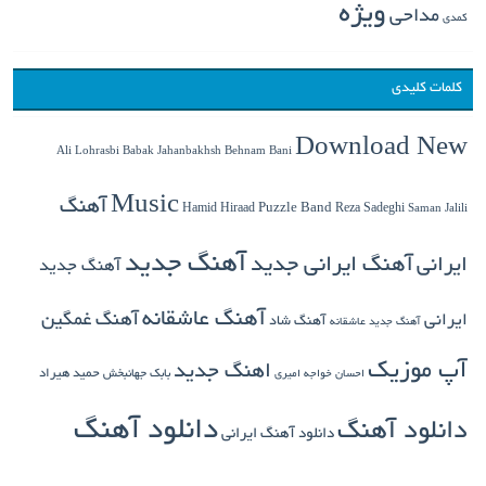
ویژه
مداحی
کمدی
کلمات کلیدی
Download New
Babak Jahanbakhsh
Ali Lohrasbi
Behnam Bani
Music
آهنگ
Hamid Hiraad
Puzzle Band
Reza Sadeghi
Saman Jalili
آهنگ جدید
ایرانی
آهنگ ایرانی جدید
آهنگ جدید
آهنگ عاشقانه
آهنگ غمگین
ایرانی
آهنگ شاد
آهنگ جدید عاشقانه
آپ موزیک
اهنگ جدید
بابک جهانبخش
حمید هیراد
احسان خواجه امیری
دانلود آهنگ
دانلود آهنگ
دانلود آهنگ ایرانی