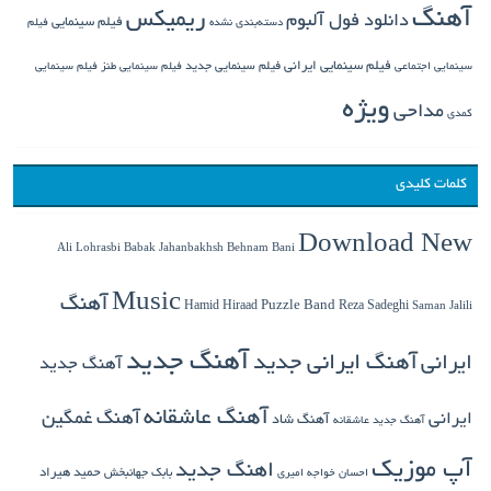
آهنگ
ریمیکس
دانلود فول آلبوم
فیلم سینمایی
دسته‌بندی نشده
فیلم
فیلم سینمایی ایرانی
فیلم سینمایی جدید
سینمایی اجتماعی
فیلم سینمایی طنز
فیلم سینمایی
ویژه
مداحی
کمدی
کلمات کلیدی
Download New
Babak Jahanbakhsh
Ali Lohrasbi
Behnam Bani
Music
آهنگ
Hamid Hiraad
Puzzle Band
Reza Sadeghi
Saman Jalili
آهنگ جدید
ایرانی
آهنگ ایرانی جدید
آهنگ جدید
آهنگ عاشقانه
آهنگ غمگین
ایرانی
آهنگ شاد
آهنگ جدید عاشقانه
آپ موزیک
اهنگ جدید
بابک جهانبخش
حمید هیراد
احسان خواجه امیری