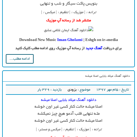
بنویس پاکت سیگار و شب و تنهایی
ترانه : | موزیک : | تنظیم : | میکس : |
منتشر شد از رسانه آپ موزیک
Download New Music
Iman Gholami
| Eshgh on ir-media
برای دریافت
آهنگ جدید
از رسانه آپ موزیک روی ادامه مطلب کلیک کنید
ادامه مطلب...
دانلود آهنگ میلاد بابایی اصلا میشه
تاریخ : ۵ام مهر ۱۳۹۷
موضوع :
بزودی
بازدید : 329 بار
دانلود آهنگ میلاد بابایی اصلا میشه
اصلا میشه حالت کنار کسی غیر اون خوشه
مثه تنهایی قلب آدمو هیچ چیز نمیکشه
اصلا میشه حالت کنار کسی غیر اون خوشه
ترانه : | موزیک : | تنظیم : | میکس و مستر: |