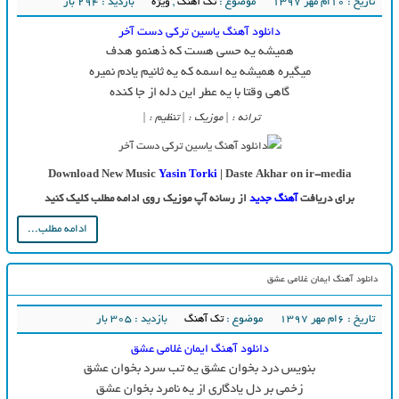
تاریخ : ۱۰ام مهر ۱۳۹۷
موضوع :
تک آهنگ
,
ویژه
بازدید : 294 بار
دانلود آهنگ یاسین ترکی دست آخر
همیشه یه حسی هست که ذهنمو هدف
میگیره همیشه یه اسمه که یه ثانیم یادم نمیره
گاهی وقتا با یه عطر این دله از جا کنده
ترانه : | موزیک : | تنظیم : |
Download New Music
Yasin Torki
| Daste Akhar on ir-media
برای دریافت
آهنگ جدید
از رسانه آپ موزیک روی ادامه مطلب کلیک کنید
ادامه مطلب...
دانلود آهنگ ایمان غلامی عشق
تاریخ : ۶ام مهر ۱۳۹۷
موضوع :
تک آهنگ
بازدید : 305 بار
دانلود آهنگ ایمان غلامی عشق
بنویس درد بخوان عشق یه تب سرد بخوان عشق
زخمی بر دل یادگاری از یه نامرد بخوان عشق