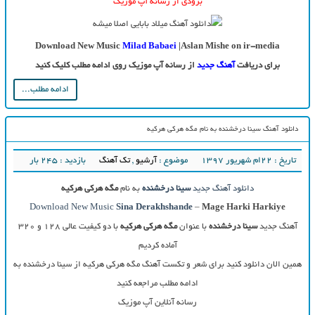
بزودی از رسانه آپ موزیک
Download New Music
Milad Babaei
|Aslan Mishe on ir-media
برای دریافت
آهنگ جدید
از رسانه آپ موزیک روی ادامه مطلب کلیک کنید
ادامه مطلب...
دانلود آهنگ سینا درخشنده به نام مگه هرکی هرکیه
تاریخ : ۲۲ام شهریور ۱۳۹۷
موضوع :
آرشیو
,
تک آهنگ
بازدید : 245 بار
دانلود آهنگ جدید
سینا درخشنده
به نام
مگه هرکی هرکیه
Download New Music
Sina Derakhshande
–
Mage Harki Harkiye
آهنگ جدید
سینا درخشنده
با عنوان
مگه هرکی هرکیه
با دو کیفیت عالی ۱۲۸ و ۳۲۰
آماده کردیم
همین الان دانلود کنید برای شعر و تکست آهنگ مگه هرکی هرکیه از سینا درخشنده به
ادامه مطلب مراجعه کنید
رسانه آنلاین آپ موزیک