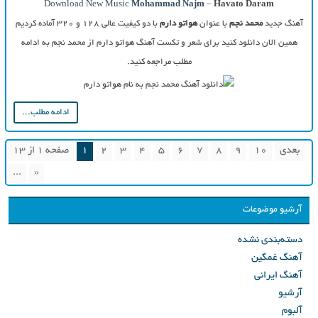
Download New Music
Mohammad Najm
–
Havato Daram
آهنگ جدید
محمد نجم
با عنوان
هواتو دارم
با دو کیفیت عالی ۱۲۸ و ۳۲۰ آماده کردیم
همین الان دانلود کنید برای شعر و تکست آهنگ هواتو دارم از محمد نجم به ادامه
مطلب مراجعه کنید.
ادامه مطلب...
بعدی
10
9
8
7
6
5
4
3
2
1
صفحه 1 از 13
...
«
آرشیو موضوعات
دسته‌بندی نشده
آهنگ غمگین
آهنگ ایرانی
آرشیو
آلبوم