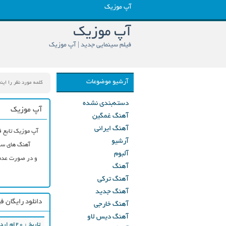
آپ موزیک
آپ موزیک
فیلم سینمایی جدید | آپ موزیک
آرشیو موضوعات
دسته‌بندی نشده
آپ موزیک
آهنگ غمگین
آهنگ ایرانی
آپ موزیک تابع ق
آرشیو
آهنگ های سای
آلبوم
و در صورت عدم 
آهنگ
آهنگ ترکی
آهنگ جدید
دانلود رایگان ف
آهنگ خارجی
آهنگ دیس لاو
تاریخ : ۲۰ام اردیبهشت ۱۳۹۸