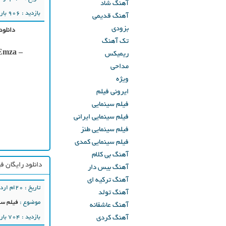
آهنگ شاد
بازدید : 906 بار
آهنگ قدیمی
بزودی
دانلود
تک آهنگ
Emza –
ریمیکس
مداحی
ویژه
ایرونی فیلم
فیلم سینمایی
فیلم سینمایی ایرانی
فیلم سینمایی طنز
فیلم سینمایی کمدی
آهنگ بی کلام
دانلود رایگان ف
آهنگ بیس دار
آهنگ ترکیه ای
تاریخ : ۲۰ام اردیبهشت ۱۳۹۸
آهنگ تولد
موضوع :
فیلم سی
آهنگ عاشقانه
بازدید : 704 بار
آهنگ کردی