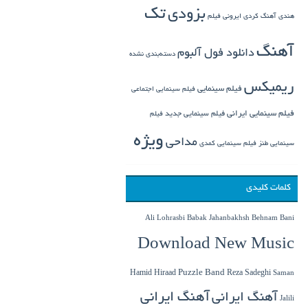
تک
بزودی
هندی
آهنگ کردی
ایرونی فیلم
آهنگ
دانلود فول آلبوم
دسته‌بندی نشده
ریمیکس
فیلم سینمایی
فیلم سینمایی اجتماعی
فیلم سینمایی ایرانی
فیلم سینمایی جدید
فیلم
ویژه
مداحی
سینمایی طنز
فیلم سینمایی کمدی
کلمات کلیدی
Babak Jahanbakhsh
Ali Lohrasbi
Behnam Bani
Download New Music
Hamid Hiraad
Puzzle Band
Reza Sadeghi
Saman
آهنگ ایرانی
آهنگ ایرانی
Jalili