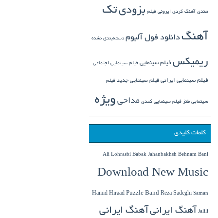
تک
بزودی
هندی
آهنگ کردی
ایرونی فیلم
آهنگ
دانلود فول آلبوم
دسته‌بندی نشده
ریمیکس
فیلم سینمایی
فیلم سینمایی اجتماعی
فیلم سینمایی ایرانی
فیلم سینمایی جدید
فیلم
ویژه
مداحی
سینمایی طنز
فیلم سینمایی کمدی
کلمات کلیدی
Babak Jahanbakhsh
Ali Lohrasbi
Behnam Bani
Download New Music
Hamid Hiraad
Puzzle Band
Reza Sadeghi
Saman
آهنگ ایرانی
آهنگ ایرانی
Jalili