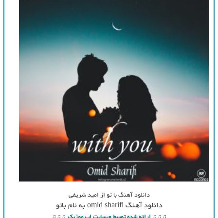
دانلود آهنگ با تو از امید شریفی
دانلود آهنگ omid sharifi به نام باتو
♫♫♫ ارائه شده توسط وبسایت اپ موزیک ♫♫♫