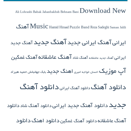
Download New
Babak Jahanbakhsh
Ali Lohrasbi
Behnam Bani
Music
آهنگ
Hamid Hiraad
Puzzle Band
Reza Sadeghi
Saman Jalili
آهنگ جدید
ایرانی
آهنگ ایرانی جدید
آهنگ جدید
آهنگ عاشقانه
آهنگ غمگین
ایرانی
آهنگ شاد
آهنگ جدید عاشقانه
آپ موزیک
اهنگ جدید
بابک جهانبخش
حمید هیراد
احسان خواجه امیری
دانلود آهنگ
دانلود آهنگ
دانلود آهنگ ایرانی
جدید
دانلود آهنگ جدید ایرانی
دانلود
دانلود آهنگ شاد
دانلود اهنگ
دانلود
آهنگ عاشقانه
دانلود آهنگ غمگین