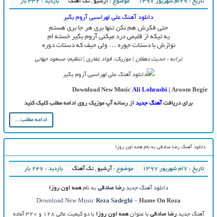
تاریخ : ۲۹ام شهریور ۱۳۹۷
موضوع :
آرشیو
,
تک آهنگ
بازدید : 332 بار
دانلود آهنگ علی لهراسبی آروم بگیر
حتی فکرش هم نکن تنها بری هر جا بری هستم
یه تیکه از قلبمی درد میکنی آروم بگیر خسته ام
نوازش با دستات جوره … ولی حیف که دستات دوره
ترانه : حدیث دهقان | موزیک: فواد غفاری | تنظیم: مسعود جهانی
Download New Music
Ali Lohrasbi
| Aroom Begir
برای دریافت
آهنگ جدید
از رسانه آپ موزیک روی ادامه مطلب کلیک کنید
ادامه مطلب...
دانلود آهنگ رضا صادقی به نام همه اون روزا
تاریخ : ۷ام شهریور ۱۳۹۷
موضوع :
آرشیو
,
تک آهنگ
بازدید : 246 بار
دانلود آهنگ جدید
رضا صادقی
به نام
همه اون روزا
Download New Music
Reza Sadeghi
–
Hame On Roza
آهنگ جدید
رضا صادقی
با عنوان
همه اون روزا
با دو کیفیت عالی ۱۲۸ و ۳۲۰ آماده