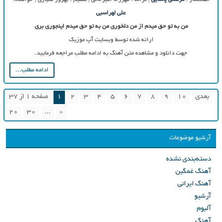
علی لهراسبی
من به تو حق میدم از من دلخوری من به تو حق میدم اینجوری بری
ارائه شده توسط وبسایت آپ موزیک
جهت دانلود و مشاهده متن آهنگ به ادامه مطلب مراجعه فرمایید.
ادامه مطلب...
بعدی
10
9
8
7
6
5
4
3
2
1
صفحه 1 از 37
20
30
...
«
آرشیو موضوعات
دسته‌بندی نشده
آهنگ غمگین
آهنگ ایرانی
آرشیو
آلبوم
آهنگ