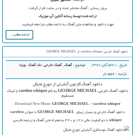
خواننده :
شادمهر عقیلی
بروز رسانی : آهنگ منتشر شده و در سایت قرار گرفت.
ارائه شده توسط رسانه آنلاین آپ موزیک
جهت دانلود و مشاهده متن آهنگ به ادامه مطلب مراجعه فرمایید.
ادامه مطلب...
دانلود آهنگ خارجی careless whisper از GEORGE MICHAEL
تاریخ : ۲۰ام آبان ۱۳۹۷
موضوع :
آهنگ
,
آهنگ خارجی
,
تک آهنگ
,
ویژه
بازدید : 556 بار
دانلود آهنگ کارتون آنشرلی از جورج مایکل
دانلود آهنگ خارجی
GEORGE MICHAEL
به نام
careless whisper
با لینک
مستقیم
Download New Music
GEORGE MICHAEL
–
careless whisper
دانلود آهنگ خارجی و بسیار زیبای
GEORGE MICHAEL
با عنوان
careless
whisper
با دو کیفیت عالی ۱۲۸ و ۳۲۰ به همراه متن آهنگ و ترجمه فارسی