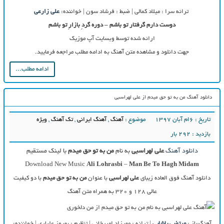
ترانه سرا : میلاد کمالی | ضبط : فرشاد سون | خواننده:
علی زارعی
دوست دارم گرفتار تو باشم – دوره گردِ بازارِ تو باشم
ارائه شده توسط وبسایت آپ موزیک
جهت دانلود و مشاهده متن آهنگ به ادامه مطلب مراجعه فرمایید.
ادامه مطلب...
دانلود آهنگ من به تو حق میدم از علی لهراسبی
تاریخ : ۶ام آبان ۱۳۹۷
موضوع :
آهنگ
,
آهنگ ایرانی
,
تک آهنگ
,
ویژه
بازدید : 292 بار
دانلود آهنگ
علی لهراسبی
به نام
من به تو حق میدم
با لینک مستقیم
Download New Music
Ali Lohrasbi
–
Man Be To Hagh Midam
دانلود آهنگ فوق العاده زیبای
علی لهراسبی
با عنوان
من به تو حق میدم
با دو کیفیت
عالی ۱۲۸ و ۳۲۰ به همراه متن آهنگ
آهنگساز :
مرتضی پاشایی
| ترانه : مهرزاد امیرخانی | تنظیم : بهروز علیاری | خواننده: