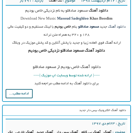
تاریخ : ۱۲ام اردیبهشت ۱۳۹۸
موضوع :
تک آهنگ
بازدید : 691 بار
دانلود آهنگ
مسعود صادقلو به نام نزدیکی خاص بودیم
Download New Music
Masoud Sadeghloo
Khas Boodim
دانلود آهنگ
جدید
مسعود صادقلو
بنام
خاص بودیم
با لینک مستقیم و دو کیفیت عالی
۱۲۸ و ۳۲۰ به همراه متن ترانه
ارائه آهنگ فوق العاده زیبا و جدید با پخش آنلاین و کد پخش موزیک در وبلاگ
دانلود آهنگ مسعود صادقلو نزدیکی خاص بودیم
دانلود آهنگ خاص بودیم از مسعود صادقلو
—–| ارائه شده توسط وبسایت اپ موزیک |—–
برای دانلود آهنگ به ادامه مطلب مراجعه کنید
ادامه مطلب...
دانلود آهنگ الکترونیک بیس دار جدید
تاریخ : ۲۳ام دی ۱۳۹۷
موضوع :
آهنگ
,
آهنگ بی کلام
,
آهنگ بیس دار
,
آهنگ جدید
,
آهنگ خارجی
,
تک