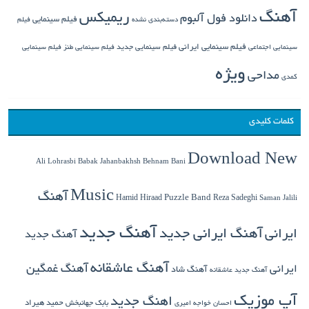
آهنگ
ریمیکس
دانلود فول آلبوم
فیلم سینمایی
دسته‌بندی نشده
فیلم
فیلم سینمایی ایرانی
فیلم سینمایی جدید
سینمایی اجتماعی
فیلم سینمایی طنز
فیلم سینمایی
ویژه
مداحی
کمدی
کلمات کلیدی
Download New
Babak Jahanbakhsh
Ali Lohrasbi
Behnam Bani
Music
آهنگ
Hamid Hiraad
Puzzle Band
Reza Sadeghi
Saman Jalili
آهنگ جدید
ایرانی
آهنگ ایرانی جدید
آهنگ جدید
آهنگ عاشقانه
آهنگ غمگین
ایرانی
آهنگ شاد
آهنگ جدید عاشقانه
آپ موزیک
اهنگ جدید
بابک جهانبخش
حمید هیراد
احسان خواجه امیری