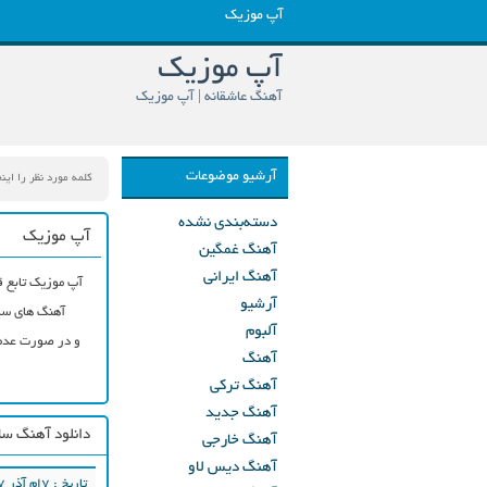
آپ موزیک
آپ موزیک
آهنگ عاشقانه | آپ موزیک
آرشیو موضوعات
دسته‌بندی نشده
آپ موزیک
آهنگ غمگین
آهنگ ایرانی
آپ موزیک تابع ق
آرشیو
آهنگ های سای
آلبوم
و در صورت عدم 
آهنگ
آهنگ ترکی
آهنگ جدید
دانلود آهنگ سا
آهنگ خارجی
آهنگ دیس لاو
تاریخ : ۷ام آذر ۱۳۹۷