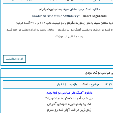
دانلود آهنگ جدید
سامان سیف
به نام
دورت بگردم
Download New Music
Saman Seyf
–
Doret Begardam
دید
سامان سیف
با عنوان
دورت بگردم
با دو کیفیت عالی ۱۲۸ و ۳۲۰ آماده کردیم
ود کنید برای شعر و تکست آهنگ دورت بگردم از سامان سیف به ادامه مطلب مراجعه کنید
رسانه آنلاین اپ موزیک
ادامه مطلب...
 عباسی تو کجا بودی
موضوع :
آهنگ
بازدید : 296 بار
دانلود آهنگ علی عباسی تو کجا بودی
این شب آخرمه که گریه میکنم برات
لک زد یادم نمیره نموندی آخرش
زدی زیر حرفت آوار شد رو سرم