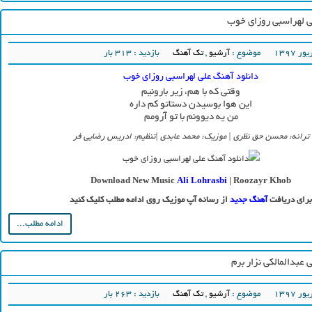
ی لهراسبی روزای خوب
موضوع :
آرشیو
,
تک آهنگ
بازدید : 313 بار
دانلود آهنگ علی لهراسبی روزای خوب
وقتی که با هم، زیر بارونیم
این هوا بوسیدن دستاتو کم داره
من یه دیوونم با تو آرومم
ترانه: محسن حق نظری | موزیک: محمد عابدی |تنظیم: ادریس رضایی فر
Download New Music
Ali Lohrasbi
| Roozayr Khob
برای دریافت
آهنگ جدید
از رسانه آپ موزیک روی ادامه مطلب کلیک کنید
ادامه مطلب...
 عبدالمالکی نزار برم
موضوع :
آرشیو
,
تک آهنگ
بازدید : 263 بار