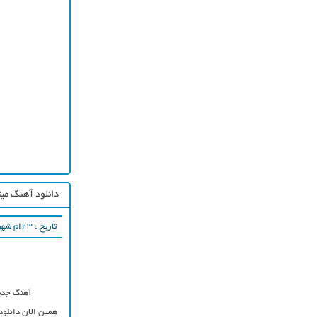
دانلود آهنگ میث
تاریخ : ۲۳ام شهریور ۱۳۹۷
آهنگ جد
همین الان دانلود