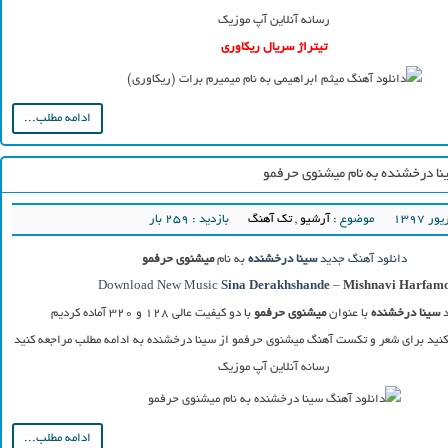
رسانه آنلاین آپ موزیک
تیتراژ سریال ریکاوری
ادامه مطلب...
نا درخشنده به نام میشنوی حرفمو
موضوع :
آرشیو
,
تک آهنگ
بازدید : 259 بار
دانلود آهنگ جدید
سینا درخشنده
به نام
میشنوی حرفمو
Download New Music
Sina Derakhshande
–
Mishnavi Harfam
د
سینا درخشنده
با عنوان
میشنوی حرفمو
با دو کیفیت عالی ۱۲۸ و ۳۲۰ آماده کردیم
کنید برای شعر و تکست آهنگ میشنوی حرفمو از سینا درخشنده به ادامه مطلب مراجعه کنید
رسانه آنلاین آپ موزیک
ادامه مطلب...