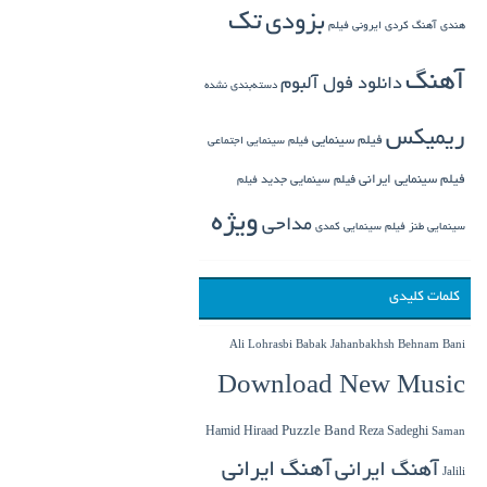
تک
بزودی
هندی
آهنگ کردی
ایرونی فیلم
آهنگ
دانلود فول آلبوم
دسته‌بندی نشده
ریمیکس
فیلم سینمایی
فیلم سینمایی اجتماعی
فیلم سینمایی ایرانی
فیلم سینمایی جدید
فیلم
ویژه
مداحی
سینمایی طنز
فیلم سینمایی کمدی
کلمات کلیدی
Babak Jahanbakhsh
Ali Lohrasbi
Behnam Bani
Download New Music
Hamid Hiraad
Puzzle Band
Reza Sadeghi
Saman
آهنگ ایرانی
آهنگ ایرانی
Jalili