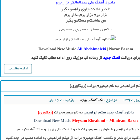
دانلود آهنگ علی عبدالمالکی نزار برم
تا دیر نشده جلوی راهمو بگیر
نزار برم نزار برم نذار برم
من عاشقتم دستامو بگیر
میکس و مستر: حسین پور معصومی
Download New Music
Ali Abdolmaleki
| Nazar Beram
برای دریافت
آهنگ جدید
از رسانه آپ موزیک روی ادامه مطلب کلیک کنید
ادامه مطلب...
م ابراهیمی به نام میمیرم برات (ریکاوری)
موضوع :
تک آهنگ
,
ویژه
بازدید : 267 بار
دانلود آهنگ جدید
میثم ابراهیمی
به نام
میمیرم برات
(ریکاوری)
Download New Music
Meysam Ebrahimi
–
Mimiram Barat
ید
میثم ابراهیمی
با عنوان
میمیرم برات
با دو کیفیت عالی ۱۲۸ و ۳۲۰ آماده کردیم
 کنید برای شعر و تکست آهنگ میمیرم برات از میثم ابراهیمی به ادامه مطلب مراجعه کنید