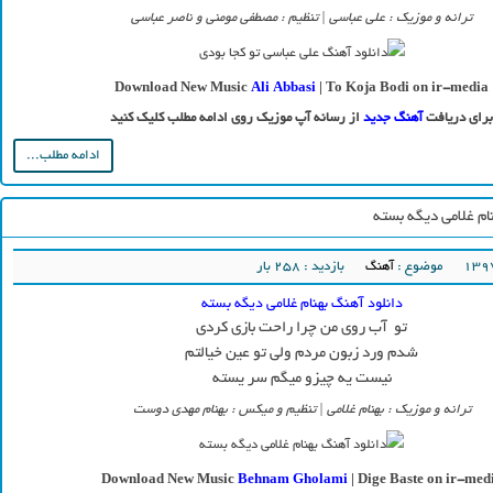
ترانه و موزیک : علی عباسی | تنظیم : مصطفی مومنی و ناصر عباسی
Download New Music
Ali Abbasi
| To Koja Bodi on ir-media
برای دریافت
آهنگ جدید
از رسانه آپ موزیک روی ادامه مطلب کلیک کنید
ادامه مطلب...
ام غلامی دیگه بسته
موضوع :
آهنگ
بازدید : 258 بار
دانلود آهنگ بهنام غلامی دیگه بسته
تو آب روی من چرا راحت بازی کردی
شدم ورد زبون مردم ولی تو عین خیالتم
نیست یه چیزو میگم سر یسته
ترانه و موزیک : بهنام غلامی | تنظیم و میکس : بهنام مهدی دوست
Download New Music
Behnam Gholami
| Dige Baste on ir-med