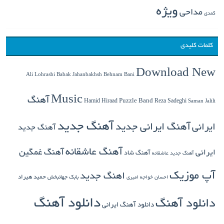
ویژه
مداحی
کمدی
کلمات کلیدی
Download New
Babak Jahanbakhsh
Ali Lohrasbi
Behnam Bani
Music
آهنگ
Hamid Hiraad
Puzzle Band
Reza Sadeghi
Saman Jalili
آهنگ جدید
ایرانی
آهنگ ایرانی جدید
آهنگ جدید
آهنگ عاشقانه
آهنگ غمگین
ایرانی
آهنگ شاد
آهنگ جدید عاشقانه
آپ موزیک
اهنگ جدید
بابک جهانبخش
حمید هیراد
احسان خواجه امیری
دانلود آهنگ
دانلود آهنگ
دانلود آهنگ ایرانی